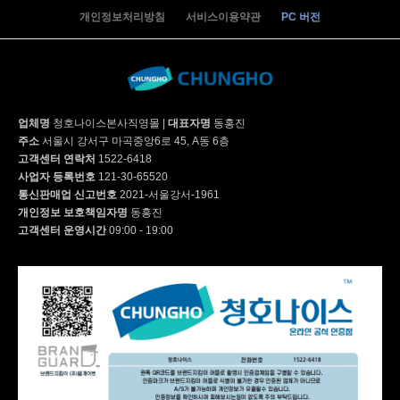
개인정보처리방침
서비스이용약관
PC 버전
업체명
청호나이스본사직영몰
|
대표자명
동홍진
주소
서울시 강서구 마곡중앙6로 45, A동 6층
고객센터 연락처
1522-6418
사업자 등록번호
121-30-65520
통신판매업 신고번호
2021-서울강서-1961
개인정보 보호책임자명
동홍진
고객센터 운영시간
09:00 - 19:00