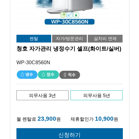
렌탈
자가/방문관리
설치비 면제
청호 자가관리 냉정수기 셀프(화이트/실버)
WP-30C8560N
의무사용 3년
의무사용 5년
23,900
10,900
월 렌탈료
원
제휴할인가
원