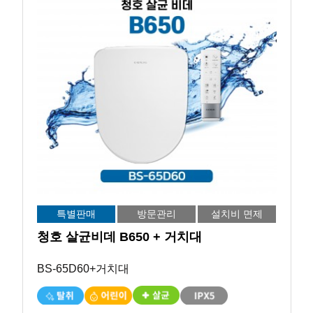
특별판매
방문관리
설치비 면제
청호 살균비데 B650 + 거치대
BS-65D60+거치대