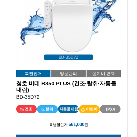
특별판매
방문관리
설치비 면제
청호 비데 B350 PLUS (건조·탈취·자동물
내림)
BD-35D72
561,000
특별할인가
원