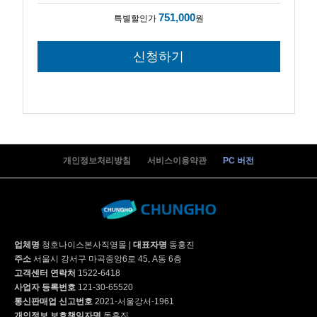
751,000
특별할인가
원
개인정보처리방침
서비스이용약관
PC 버전
업체명
청호나이스본사직영몰
|
대표자명
동홍진
주소
서울시 강서구 마곡중앙6로 45, A동 6층
고객센터 연락처
1522-6418
사업자 등록번호
121-30-65520
통신판매업 신고번호
2021-서울강서-1961
개인정보 보호책임자명
동홍진