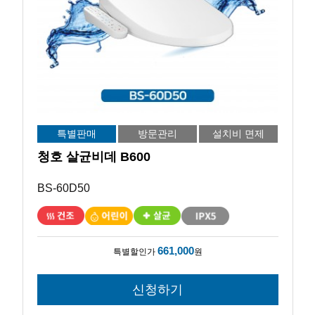
특별판매
방문관리
설치비 면제
청호 살균비데 B600
BS-60D50
661,000
특별할인가
원