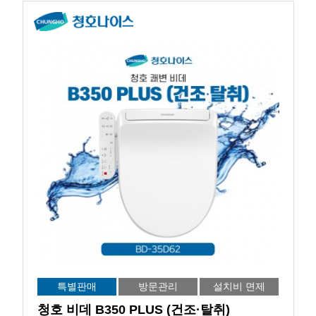
특별판매
방문관리
설치비 면제
청호 비데 B350 PLUS (건조·탈취)