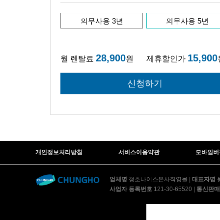
의무사용 3년
의무사용 5년
28,900
15,900
월 렌탈료
원
제휴할인가
개인정보처리방침
서비스이용약관
모바일버
업체명
청호나이스본사직영몰
|
대표자명
사업자 등록번호
121-30-65520
|
통신판매