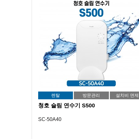
렌탈
방문관리
설치비 면제
청호 슬림 연수기 S500
SC-50A40