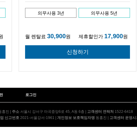
의무사용 3년
의무사용 5년
30,900
17,900
원
월 렌탈료
원
제휴할인가
원
전
로그인
동홍진
|
주소
서울시 강서구 마곡중앙6로 45, A동 6층
|
고객센터 연락처
1522-6418
업 신고번호
2021-서울강서-1961
|
개인정보 보호책임자명
동홍진
|
고객센터 운영시