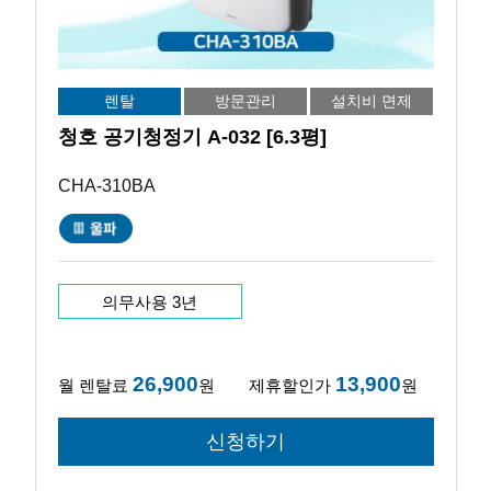
렌탈
방문관리
설치비 면제
청호 공기청정기 A-032 [6.3평]
CHA-310BA
의무사용 3년
26,900
13,900
월 렌탈료
원
제휴할인가
원