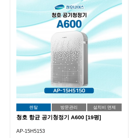
렌탈
방문관리
설치비 면제
청호 항균 공기청정기 A600 [19평]
AP-15H5153