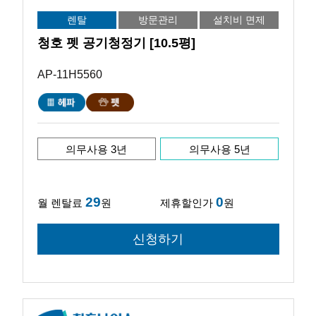
렌탈
방문관리
설치비 면제
청호 펫 공기청정기 [10.5평]
AP-11H5560
의무사용 3년
의무사용 5년
29
0
월 렌탈료
원
제휴할인가
원