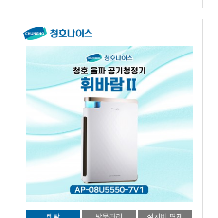
렌탈
방문관리
설치비 면제