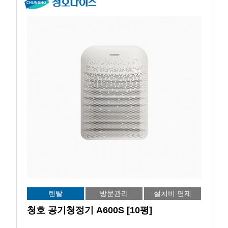
렌탈
방문관리
설치비 면제
청호 공기청정기 A600S [10평]