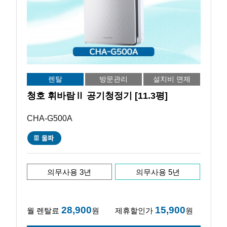
렌탈
방문관리
설치비 면제
청호 휘바람Ⅱ 공기청정기 [11.3평]
CHA-G500A
의무사용 3년
의무사용 5년
28,900
15,900
월 렌탈료
원
제휴할인가
원