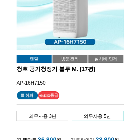
렌탈
방문관리
설치비 면제
청호 공기청정기 블루 M. [17평]
AP-16H7150
의무사용 3년
의무사용 5년
36,900
23,900
월 렌탈료
원
제휴할인가
원