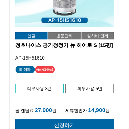
렌탈
방문관리
설치비 면제
청호나이스 공기청정기 뉴 히어로 S [15평]
AP-15H51610
의무사용 3년
의무사용 5년
27,900
14,900
월 렌탈료
원
제휴할인가
원