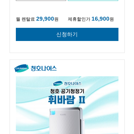
29,900
16,900
월 렌탈료
원
제휴할인가
원