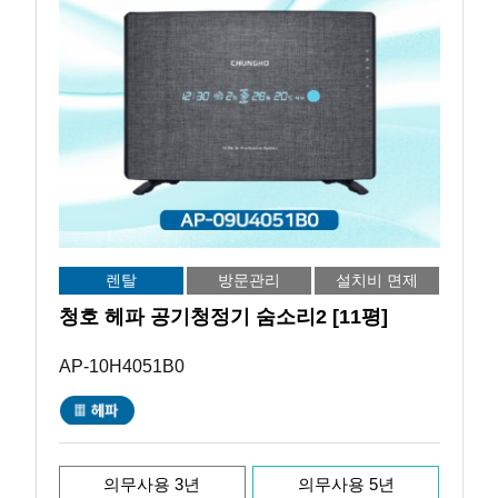
렌탈
방문관리
설치비 면제
청호 헤파 공기청정기 숨소리2 [11평]
AP-10H4051B0
의무사용 3년
의무사용 5년