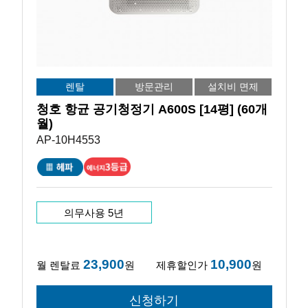
렌탈
방문관리
설치비 면제
청호 항균 공기청정기 A600S [14평] (60개
월)
AP-10H4553
의무사용 5년
23,900
10,900
월 렌탈료
원
제휴할인가
원