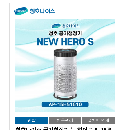
렌탈
방문관리
설치비 면제
청호나이스 공기청정기 뉴 히어로 S [15평]