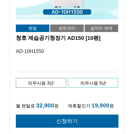
렌탈
방문관리
설치비 면제
청호 제습공기청정기 AD150 [10평]
AD-10H1550
의무사용 3년
의무사용 5년
32,900
19,900
월 렌탈료
원
제휴할인가
원