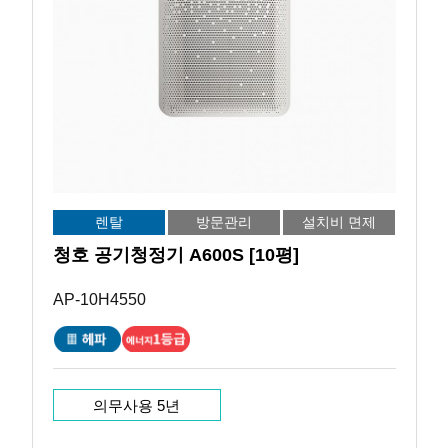
렌탈
방문관리
설치비 면제
청호 공기청정기 A600S [10평]
AP-10H4550
의무사용 5년