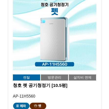
렌탈
방문관리
설치비 면제
청호 펫 공기청정기 [10.5평]
AP-11H5560