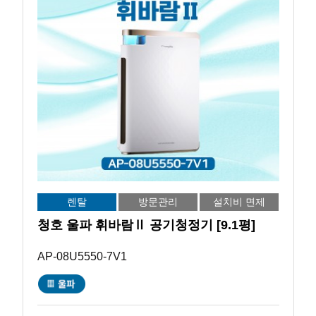
렌탈
방문관리
설치비 면제
청호 울파 휘바람Ⅱ 공기청정기 [9.1평]
AP-08U5550-7V1