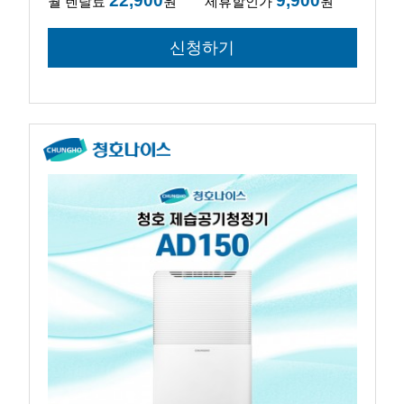
22,900
9,900
월 렌탈료
원
제휴할인가
원