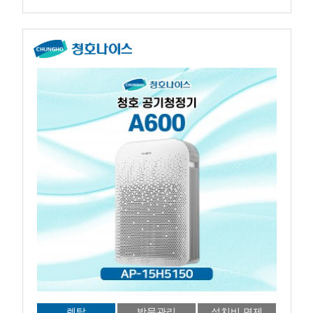
렌탈
방문관리
설치비 면제