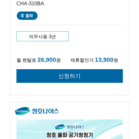
CHA-310BA
의무사용 3년
26,900
13,900
월 렌탈료
원
제휴할인가
원