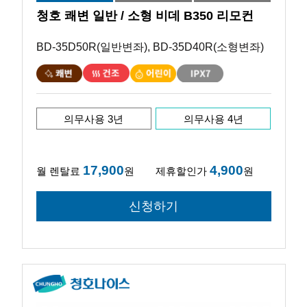
청호 쾌변 일반 / 소형 비데 B350 리모컨
BD-35D50R(일반변좌), BD-35D40R(소형변좌)
의무사용 3년
의무사용 4년
17,900
4,900
월 렌탈료
원
제휴할인가
원