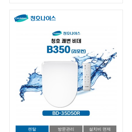
렌탈
방문관리
설치비 면제