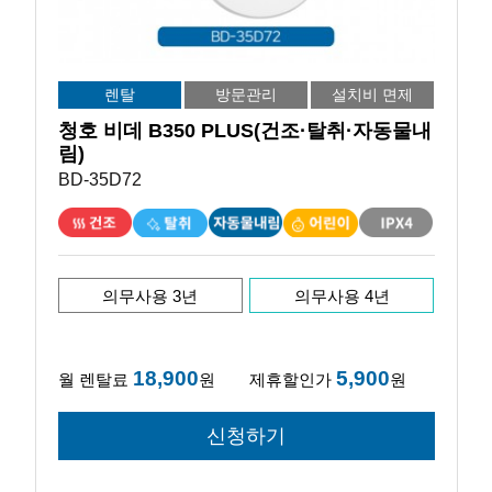
렌탈
방문관리
설치비 면제
청호 비데 B350 PLUS(건조·탈취·자동물내
림)
BD-35D72
의무사용 3년
의무사용 4년
18,900
5,900
월 렌탈료
원
제휴할인가
원