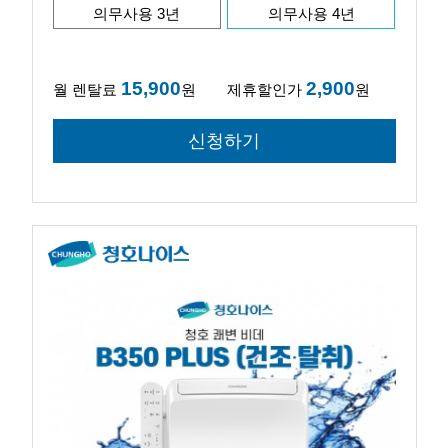
의무사용 3년
의무사용 4년
15,900
2,900
월 렌탈료
원
제휴할인가
원