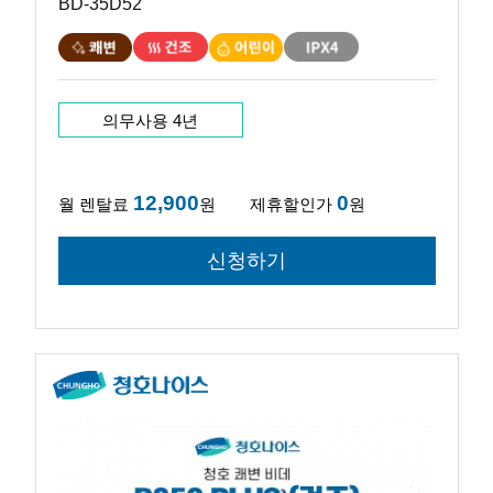
BD-35D52
의무사용 4년
12,900
0
월 렌탈료
원
제휴할인가
원