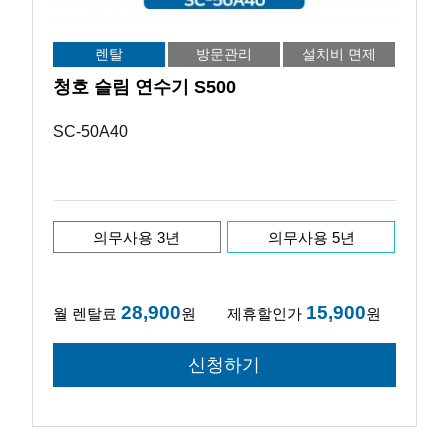
렌탈
방문관리
설치비 면제
청호 슬림 연수기 S500
SC-50A40
의무사용 3년
의무사용 5년
28,900
15,900
월 렌탈료
원
제휴할인가
원