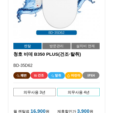
렌탈
방문관리
설치비 면제
청호 비데 B350 PLUS(건조·탈취)
BD-35D62
의무사용 3년
의무사용 4년
16,900
3,900
월 렌탈료
원
제휴할인가
원