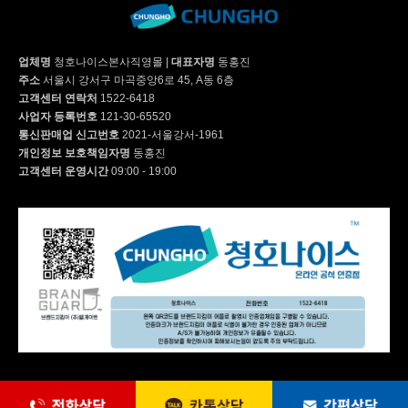
업체명
청호나이스본사직영몰
|
대표자명
동홍진
주소
서울시 강서구 마곡중앙6로 45, A동 6층
고객센터 연락처
1522-6418
사업자 등록번호
121-30-65520
통신판매업 신고번호
2021-서울강서-1961
개인정보 보호책임자명
동홍진
고객센터 운영시간
09:00 - 19:00